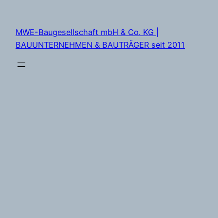
Zum
Inhalt
MWE-Baugesellschaft mbH & Co. KG |
springen
BAUUNTERNEHMEN & BAUTRÄGER seit 2011