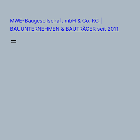
Zum
Inhalt
MWE-Baugesellschaft mbH & Co. KG |
springen
BAUUNTERNEHMEN & BAUTRÄGER seit 2011