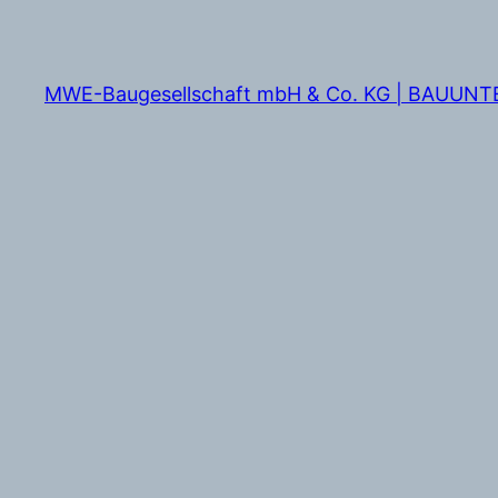
Zum
Inhalt
springen
MWE-Baugesellschaft mbH & Co. KG | BAUUN