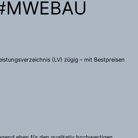
| #MWEBAU
stungsverzeichnis (LV) zügig – mit Bestpreisen
legend eben für den qualitativ hochwertigen