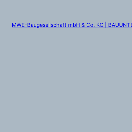
Zum
Inhalt
springen
MWE-Baugesellschaft mbH & Co. KG | BAUUN