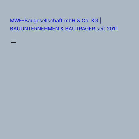
Zum
Inhalt
MWE-Baugesellschaft mbH & Co. KG |
springen
BAUUNTERNEHMEN & BAUTRÄGER seit 2011