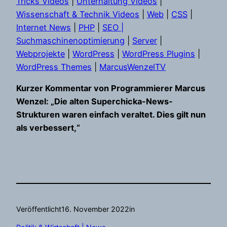
Tricks Videos
|
Unterhaltung Videos
|
Wissenschaft & Technik Videos
|
Web
|
CSS
|
Internet News
|
PHP
|
SEO |
Suchmaschinenoptimierung
|
Server
|
Webprojekte
|
WordPress
|
WordPress Plugins
|
WordPress Themes
|
MarcusWenzelTV
Kurzer Kommentar von Programmierer Marcus
Wenzel: „Die alten Superchicka-News-
Strukturen waren einfach veraltet. Dies gilt nun
als verbessert,“
Veröffentlicht
16. November 2022
in