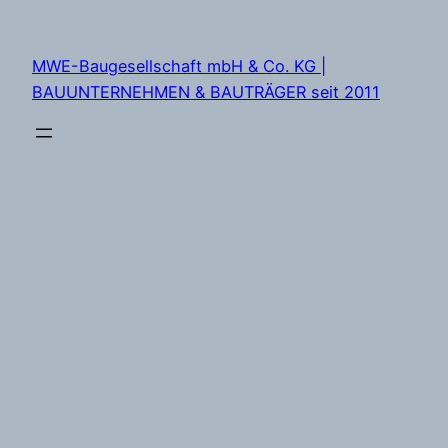
Zum
Inhalt
MWE-Baugesellschaft mbH & Co. KG |
springen
BAUUNTERNEHMEN & BAUTRÄGER seit 2011