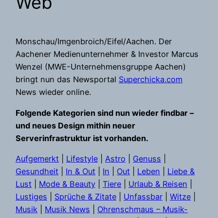
Web
Monschau/Imgenbroich/Eifel/Aachen. Der
Aachener Medienunternehmer & Investor Marcus
Wenzel (MWE-Unternehmensgruppe Aachen)
bringt nun das Newsportal
Superchicka.com
News wieder online.
Folgende Kategorien sind nun wieder findbar –
und neues Design mithin neuer
Serverinfrastruktur ist vorhanden.
Aufgemerkt
|
Lifestyle
|
Astro
|
Genuss
|
Gesundheit
|
In & Out
|
In
|
Out
|
Leben
|
Liebe &
Lust
|
Mode & Beauty
|
Tiere
|
Urlaub & Reisen
|
Lustiges
|
Sprüche & Zitate
|
Unfassbar
|
Witze
|
Musik
|
Musik News
|
Ohrenschmaus – Musik-