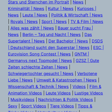
Stars und Sternchen im Portrait
|
News
|
Kriminalität | News
|
Kultur | News
|
Kurioses |
News
|
Leute | News
|
Politik & Wirtschaft | News
|
Royals | News
|
Sport | News
|
TV & Film | News
|
Alles was zählt | News
|
Bauer sucht Frau |
News
|
Berlin – Tag und Nacht | News
|
Das
Supertalent | News
|
Der Bachelor | News
|
DSDS
| Deutschland sucht den Superstar | News
|
ESC |
Eurovision Song Contest | News
|
GNTM |
Germanys next Topmodel | News
|
GZSZ | Gute
Zeiten schlechte Zeiten | News
|
Schwiegertochter gesucht | News
|
Verbotene
Liebe | News
|
Umwelt & Katastrophen | News
|
Wissenschaft & Technik | News
|
Videos
|
Film &
Animation Videos
|
Leute Videos
|
Lustige Videos
|
Musikvideos
|
Nachrichten & Politik Videos
|
Sexy
|
Sport Videos
|
Tiere Videos
|
Tipps &