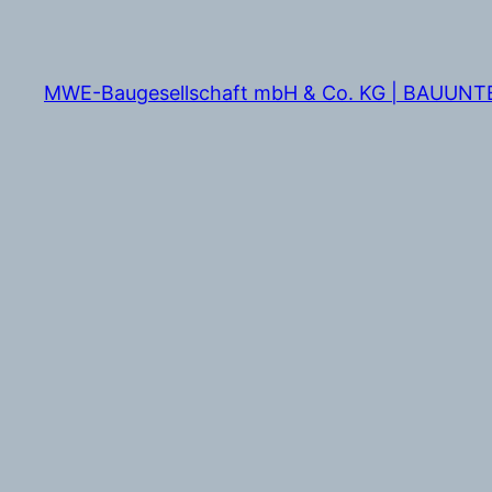
Zum
Inhalt
springen
MWE-Baugesellschaft mbH & Co. KG | BAUUN