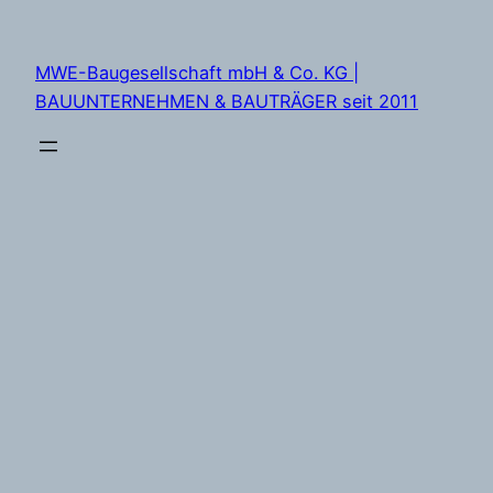
Zum
Inhalt
MWE-Baugesellschaft mbH & Co. KG |
springen
BAUUNTERNEHMEN & BAUTRÄGER seit 2011