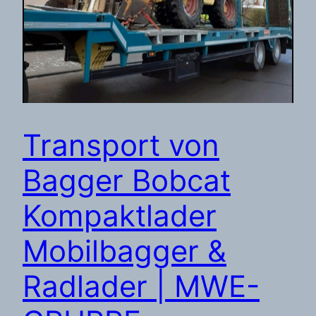
Transport von
Bagger Bobcat
Kompaktlader
Mobilbagger &
Radlader | MWE-