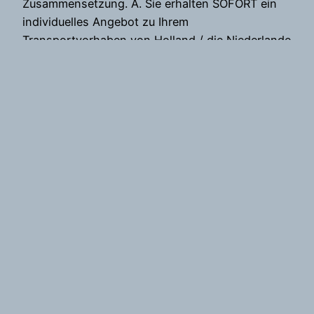
Zusammensetzung. A. Sie erhalten SOFORT ein
individuelles Angebot zu Ihrem
Transportvorhaben von Holland / die Niederlande
/ NL nach…
16. Dezember 2022
MWE-Baugesellschaft mbH & Co. KG |
BAUUNTERNEHMEN & BAUTRÄGER seit 2011
Stolz präsentiert von
WordPress