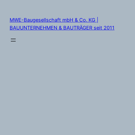
Zum
Inhalt
MWE-Baugesellschaft mbH & Co. KG |
springen
BAUUNTERNEHMEN & BAUTRÄGER seit 2011