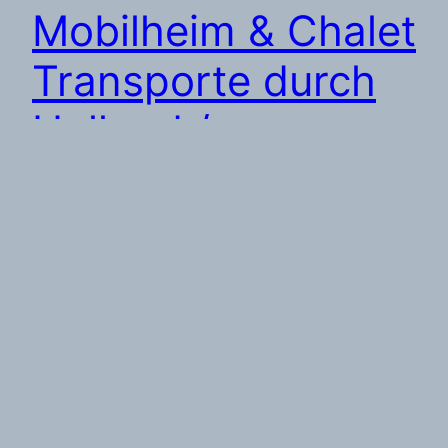
Mobilheim & Chalet
Transporte durch
Holland /
Niederlande | Fa.
MarcusWenzelTV
Mobilheim & Chalet Transporte durch Holland /
Niederlande. A. Sie erhalten zeitschnell ein
individuelles Angebot zu Ihrem persönlichen
Transportvorhaben durch Holland / Niederlande /
The Netherlands. Wir sind Spezialisten. Wir sind
mit langjähriger Erfahrung zu Ihrer Seite in