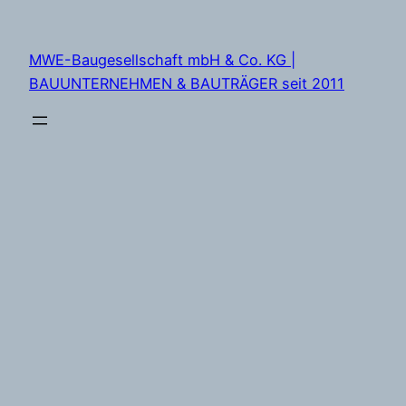
Zum
Inhalt
MWE-Baugesellschaft mbH & Co. KG |
springen
BAUUNTERNEHMEN & BAUTRÄGER seit 2011