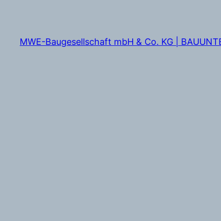
Zum
Inhalt
springen
MWE-Baugesellschaft mbH & Co. KG | BAUUN