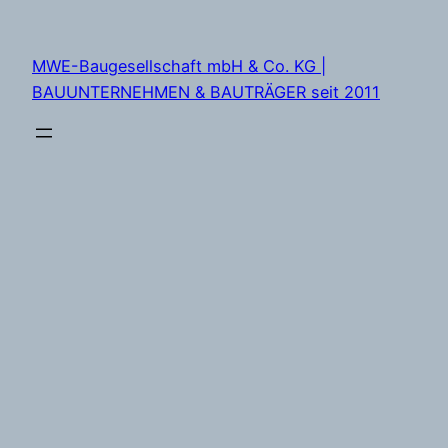
Zum
Inhalt
MWE-Baugesellschaft mbH & Co. KG |
springen
BAUUNTERNEHMEN & BAUTRÄGER seit 2011