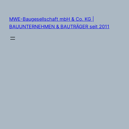
Zum
Inhalt
MWE-Baugesellschaft mbH & Co. KG |
springen
BAUUNTERNEHMEN & BAUTRÄGER seit 2011