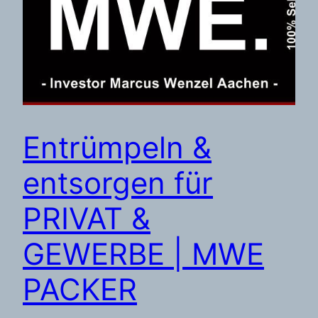
Entrümpeln &
entsorgen für
PRIVAT &
GEWERBE | MWE
PACKER