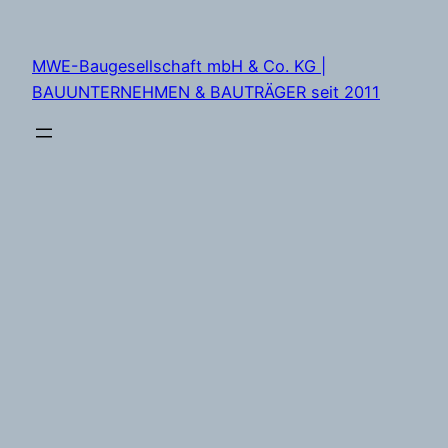
Zum
Inhalt
MWE-Baugesellschaft mbH & Co. KG |
springen
BAUUNTERNEHMEN & BAUTRÄGER seit 2011