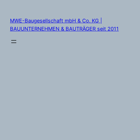
Zum
Inhalt
MWE-Baugesellschaft mbH & Co. KG |
springen
BAUUNTERNEHMEN & BAUTRÄGER seit 2011